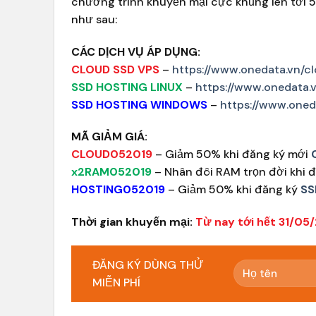
chương trình khuyến mại cực khủng lên tới 
như sau:
CÁC DỊCH VỤ ÁP DỤNG:
CLOUD SSD VPS
–
https://www.onedata.vn/c
SSD HOSTING LINUX
–
https://www.onedata.v
SSD HOSTING WINDOWS
–
https://www.oned
MÃ GIẢM GIÁ:
CLOUD052019
– Giảm 50% khi đăng ký mới
x2RAM052019
– Nhân đôi RAM trọn đời khi 
HOSTING052019
– Giảm 50% khi đăng ký
SS
Thời gian khuyến mại:
Từ nay tới hết 31/05
ĐĂNG KÝ DÙNG THỬ
MIỄN PHÍ