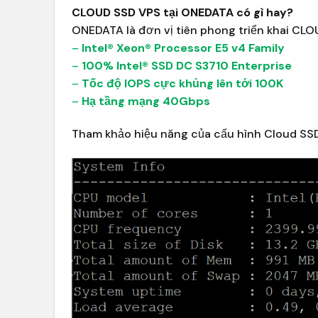
CLOUD SSD VPS tại ONEDATA có gì hay?
ONEDATA là đơn vị tiên phong triển khai CL
–
Intel® Xeon® Processor E5 v4 Family
–
100% Intel® SSD DC S3710 Enterprise
–
Tốc độ IOPS cực khủng lên tới 100K
–
Hạ tầng mạng 40Gbps
Tham khảo hiệu năng của cấu hình Cloud SSD