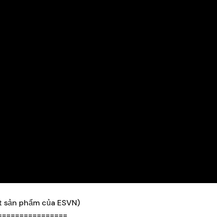
t sản phẩm của ESVN)
================