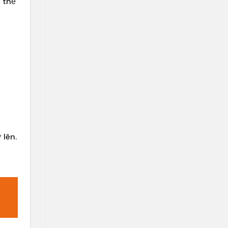
 thể
 lên.