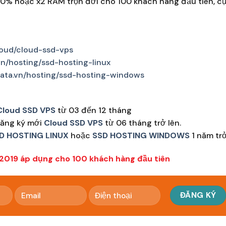
50% hoặc x2 RAM trọn đời cho 100 khách hàng đầu tiên, cụ
loud/cloud-ssd-vps
n/hosting/ssd-hosting-linux
ata.vn/hosting/ssd-hosting-windows
Cloud SSD VPS
từ 03 đến 12 tháng
đăng ký mới
Cloud SSD VPS
từ 06 tháng trở lên.
D HOSTING LINUX
hoặc
SSD HOSTING WINDOWS
1 năm trở
/2019 áp dụng cho 100 khách hàng đầu tiên