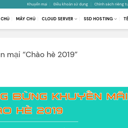
Khuyến mại
Điều khoản sử dụng
Chính sách riêng t
 CHỦ
MÁY CHỦ
CLOUD SERVER
SSD HOSTING
T
 mại “Chào hè 2019”