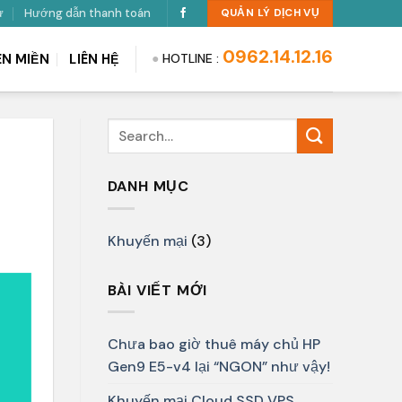
ư
Hướng dẫn thanh toán
QUẢN LÝ DỊCH VỤ
0962.14.12.16
●
HOTLINE :
ÊN MIỀN
LIÊN HỆ
DANH MỤC
Khuyến mại
(3)
BÀI VIẾT MỚI
Chưa bao giờ thuê máy chủ HP
Gen9 E5-v4 lại “NGON” như vậy!
Khuyến mại Cloud SSD VPS